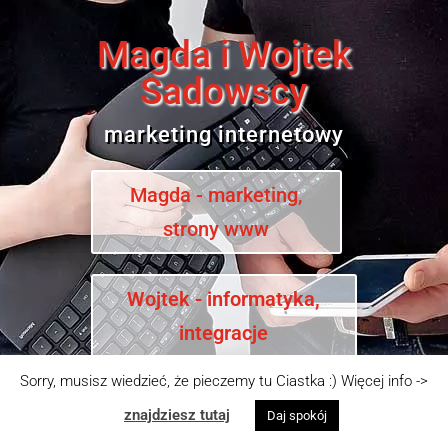
Magda i Wojtek
Sadowscy
marketing internetowy
Magda - marketing,
strony www
Wojtek - informatyka,
integracje
Sorry, musisz wiedzieć, że pieczemy tu Ciastka :) Więcej info ->
znajdziesz tutaj
Daj spokój